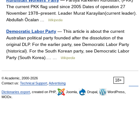
Kurdistan Workers' Party
— Partiya Karkerên Kurdistan, (PKK)
The current PKK flag used since 2005 Dates of operation 27
November 1978–present. Leader Murat Karayilan(current leader).
Abdullah Öcalan …
Wikipedia
Democratic Labor Party
— This article is about the current
Australian political party founded after the dissolution of the
original DLP. For the earlier party, see Democratic Labor Party
(historical). For the South Korean party, see Democratic Labor
Party (South Korea).… …
Wikipedia
© Academic, 2000-2026
18+
Contact us:
Technical Support
,
Advertising
Dictionaries export
, created on PHP,
Joomla,
Drupal,
WordPress,
MODx.