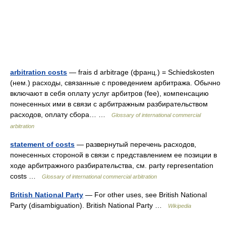
arbitration costs
— frais d arbitrage (франц.) = Schiedskosten
(нем.) расходы, связанные с проведением арбитража. Обычно
включают в себя оплату услуг арбитров (fee), компенсацию
понесенных ими в связи с арбитражным разбирательством
расходов, оплату сбора… …
Glossary of international commercial
arbitration
statement of costs
— развернутый перечень расходов,
понесенных стороной в связи с представлением ее позиции в
ходе арбитражного разбирательства, см. party representation
costs …
Glossary of international commercial arbitration
British National Party
— For other uses, see British National
Party (disambiguation). British National Party …
Wikipedia