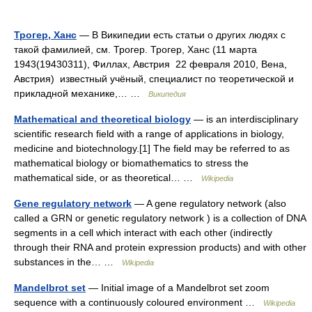
Трогер, Ханс
— В Википедии есть статьи о других людях с
такой фамилией, см. Трогер. Трогер, Ханс (11 марта
1943(19430311), Филлах, Австрия 22 февраля 2010, Вена,
Австрия) известный учёный, специалист по теоретической и
прикладной механике,… …
Википедия
Mathematical and theoretical biology
— is an interdisciplinary
scientific research field with a range of applications in biology,
medicine and biotechnology.[1] The field may be referred to as
mathematical biology or biomathematics to stress the
mathematical side, or as theoretical… …
Wikipedia
Gene regulatory network
— A gene regulatory network (also
called a GRN or genetic regulatory network ) is a collection of DNA
segments in a cell which interact with each other (indirectly
through their RNA and protein expression products) and with other
substances in the… …
Wikipedia
Mandelbrot set
— Initial image of a Mandelbrot set zoom
sequence with a continuously coloured environment …
Wikipedia